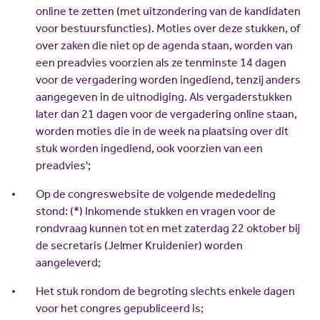
Scholing
Commissies
online te zetten (met uitzondering van de kandidaten
voor bestuursfuncties). Moties over deze stukken, of
Nieuw politiek talent
Partners
over zaken die niet op de agenda staan, worden van
Gastlessen
ANBI
een preadvies voorzien als ze tenminste 14 dagen
voor de vergadering worden ingediend, tenzij anders
Activiteitenkalender
aangegeven in de uitnodiging. Als vergaderstukken
Spreekbeurtpakket
later dan 21 dagen voor de vergadering online staan,
JV Pakket
worden moties die in de week na plaatsing over dit
stuk worden ingediend, ook voorzien van een
preadvies';
Op de congreswebsite de volgende mededeling
stond: (*) Inkomende stukken en vragen voor de
rondvraag kunnen tot en met zaterdag 22 oktober bij
de secretaris (Jelmer Kruidenier) worden
aangeleverd;
Het stuk rondom de begroting slechts enkele dagen
voor het congres gepubliceerd is;