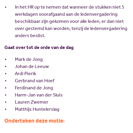
In het HR op te nemen dat wanneer de stukken niet 5
werkdagen voorafgaand aan de ledenvergadering
beschikbaar zijn gekomen voor alle leden, er dan niet
over gestemd kan worden, tenzij de ledenvergadering
anders beslist.
Gaat over tot de orde van de dag
Mark de Jong
Johan de Leeuw
Ardi Pierik
Gerbrand van Hoef
Ferdinand de Jong
Harm-Jan van der Sluis
Lauren Zwemer
Matthijs Huntelerslag
Onderteken deze motie:
Call