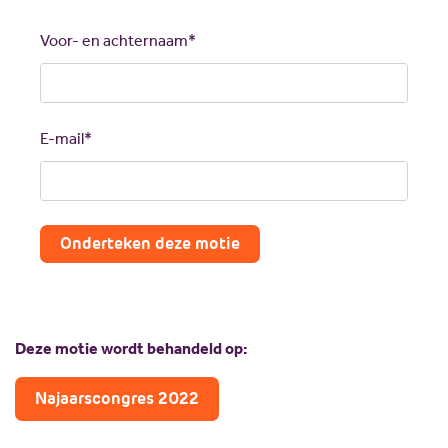
me
back
Voor- en achternaam*
by
fax
E-mail*
Onderteken deze motie
Deze motie wordt behandeld op:
Najaarscongres 2022