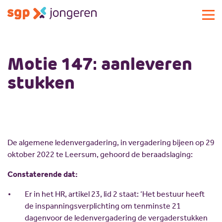
Actueel
Motie 147: aanleveren
Activiteiten
stukken
Standpunten
Lokale commissies
Doe mee
Contact
Doe mee
De algemene ledenvergadering, in vergadering bijeen op 29
Over SGP-jongeren
Lid worden
oktober 2022 te Leersum, gehoord de beraadslaging:
Landelijke SGP
Doneren
Over SGP-jongeren
Constaterende dat:
Vrijwilligersplatform
Sponsoren
Bestuur
Er in het HR, artikel 23, lid 2 staat: ‘Het bestuur heeft
Magazines
Missie en visie
de inspanningsverplichting om tenminste 21
Vacatures
Geschiedenis
dagen
voor de ledenvergadering de vergaderstukken