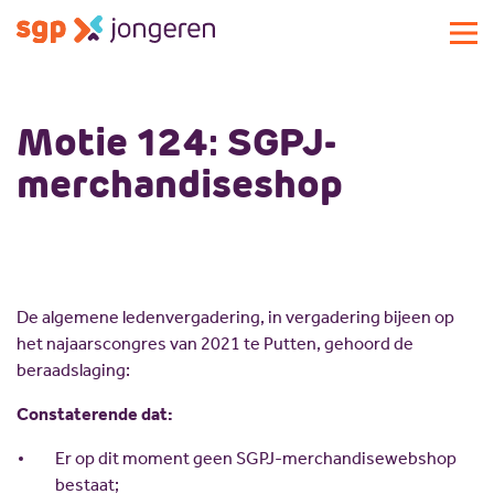
Actueel
Motie 124: SGPJ-
Activiteiten
merchandiseshop
Standpunten
Lokale commissies
Doe mee
Contact
Doe mee
De algemene ledenvergadering, in vergadering bijeen op
Over SGP-jongeren
Lid worden
het najaarscongres van 2021 te Putten, gehoord de
Landelijke SGP
Doneren
Over SGP-jongeren
beraadslaging:
Vrijwilligersplatform
Sponsoren
Bestuur
Constaterende dat:
Magazines
Missie en visie
Er op dit moment geen SGPJ-merchandisewebshop
Vacatures
Geschiedenis
bestaat;