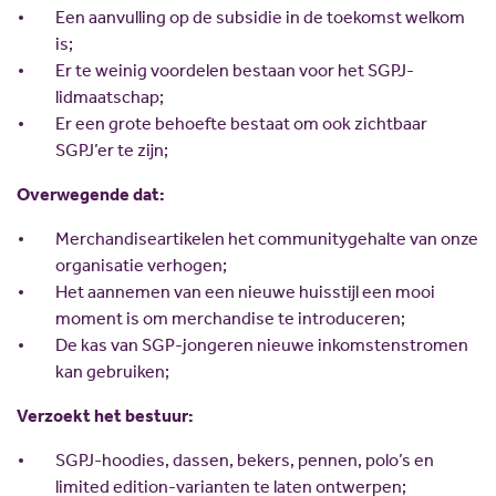
Scholing
Commissies
Een aanvulling op de subsidie in de toekomst welkom
is;
Nieuw politiek talent
Partners
Er te weinig voordelen bestaan voor het SGPJ-
Gastlessen
ANBI
lidmaatschap;
Er een grote behoefte bestaat om ook zichtbaar
Activiteitenkalender
SGPJ’er te zijn;
Spreekbeurtpakket
Overwegende dat:
JV Pakket
Merchandiseartikelen het communitygehalte van onze
organisatie verhogen;
Het aannemen van een nieuwe huisstijl een mooi
moment is om merchandise te introduceren;
De kas van SGP-jongeren nieuwe inkomstenstromen
kan gebruiken;
Verzoekt het bestuur:
SGPJ-hoodies, dassen, bekers, pennen, polo’s en
limited edition-varianten te laten ontwerpen;