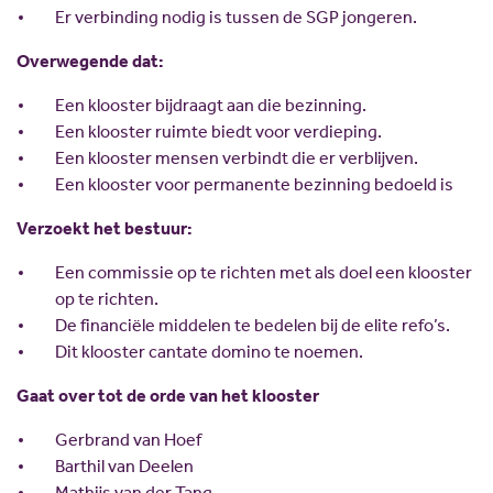
Scholing
Commissies
Er verbinding nodig is tussen de SGP jongeren.
Nieuw politiek talent
Partners
Overwegende dat:
Gastlessen
ANBI
Een klooster bijdraagt aan die bezinning.
Activiteitenkalender
Een klooster ruimte biedt voor verdieping.
Een klooster mensen verbindt die er verblijven.
Spreekbeurtpakket
Een klooster voor permanente bezinning bedoeld is
JV Pakket
Verzoekt het bestuur:
Een commissie op te richten met als doel een klooster
op te richten.
De financiële middelen te bedelen bij de elite refo’s.
Dit klooster cantate domino te noemen.
Gaat over tot de orde van het klooster
Gerbrand van Hoef
Barthil van Deelen
Mathijs van der Tang