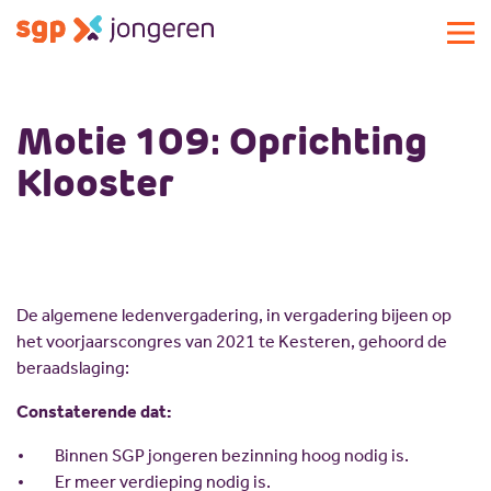
Actueel
Motie 109: Oprichting
Activiteiten
Klooster
Standpunten
Lokale commissies
Doe mee
Contact
Doe mee
De algemene ledenvergadering, in vergadering bijeen op
Over SGP-jongeren
Lid worden
het voorjaarscongres van 2021 te Kesteren, gehoord de
Landelijke SGP
Doneren
Over SGP-jongeren
beraadslaging:
Vrijwilligersplatform
Sponsoren
Bestuur
Constaterende dat:
Magazines
Missie en visie
Binnen SGP jongeren bezinning hoog nodig is.
Vacatures
Geschiedenis
Er meer verdieping nodig is.