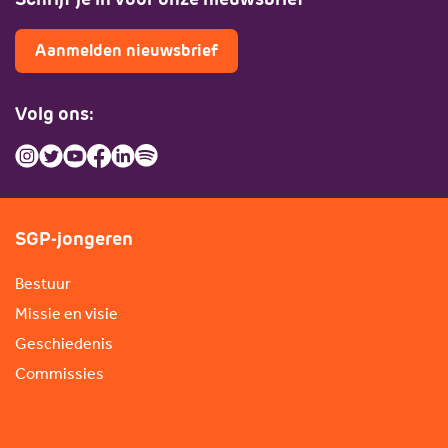
Aanmelden nieuwsbrief
Volg ons:
SGP-jongeren
Bestuur
Missie en visie
Geschiedenis
Commissies