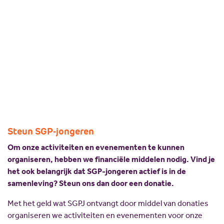
organiseren, hebben we financiële middelen
Scholing
Commissies
nodig. Vind je het ook belangrijk dat SGP-
Nieuw politiek talent
Partners
jongeren actief is in de samenleving? Steun ons
dan door een donatie.
Gastlessen
ANBI
Activiteitenkalender
Spreekbeurtpakket
JV Pakket
Steun SGP-jongeren
Om onze activiteiten en evenementen te kunnen
organiseren, hebben we financiële middelen nodig. Vind je
het ook belangrijk dat SGP-jongeren actief is in de
samenleving? Steun ons dan door een donatie.
Met het geld wat SGPJ ontvangt door middel van donaties
organiseren we activiteiten en evenementen voor onze