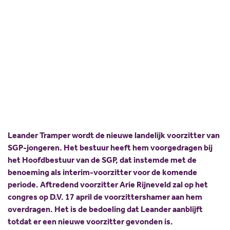
waarnemend voorzitter
Scholing
Commissies
SGP-jongeren
Nieuw politiek talent
Partners
Gastlessen
ANBI
13 april 2021
Delen:
Activiteitenkalender
Spreekbeurtpakket
JV Pakket
Leander Tramper wordt de nieuwe landelijk voorzitter van
SGP-jongeren. Het bestuur heeft hem voorgedragen bij
het Hoofdbestuur van de SGP, dat instemde met de
benoeming als interim-voorzitter voor de komende
periode. Aftredend voorzitter Arie Rijneveld zal op het
congres op D.V. 17 april de voorzittershamer aan hem
overdragen. Het is de bedoeling dat Leander aanblijft
totdat er een nieuwe voorzitter gevonden is.