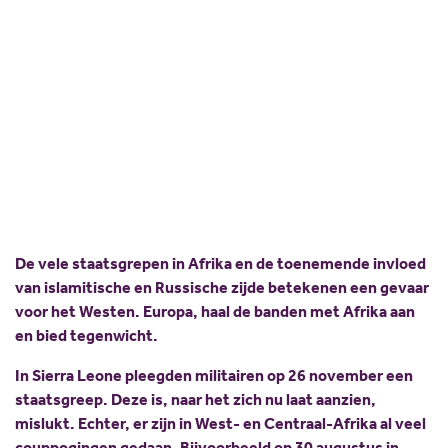
moeten Europa tot actie
Scholing
Commissies
aanzetten
Nieuw politiek talent
Partners
Gastlessen
ANBI
18 december 2023
Peter ten Hove
Delen:
Activiteitenkalender
Spreekbeurtpakket
JV Pakket
De vele staatsgrepen in Afrika en de toenemende invloed
van islamitische en Russische zijde betekenen een gevaar
voor het Westen. Europa, haal de banden met Afrika aan
en bied tegenwicht.
In Sierra Leone pleegden militairen op 26 november een
staatsgreep. Deze is, naar het zich nu laat aanzien,
mislukt. Echter, er zijn in West- en Centraal-Afrika al veel
couppogingen gedaan. Bijvoorbeeld op 30 augustus in