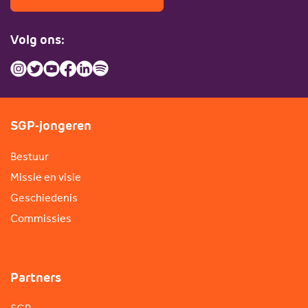
Volg ons:
SGP-jongeren
Bestuur
Missie en visie
Geschiedenis
Commissies
Partners