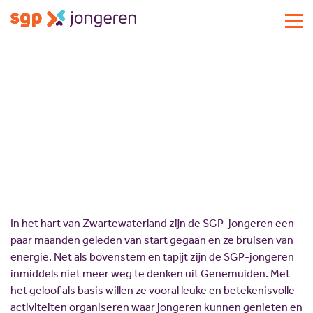
Actueel
SGPJ Zwartewaterland
Activiteiten
Standpunten
Lokale commissies
Doe mee
Contact
Doe mee
Over SGP-jongeren
Lid worden
In het hart van Zwartewaterland zijn de SGP-jongeren een
Landelijke SGP
Doneren
Over SGP-jongeren
paar maanden geleden van start gegaan en ze bruisen van
Vrijwilligersplatform
Sponsoren
Bestuur
energie. Net als bovenstem en tapijt zijn de SGP-jongeren
inmiddels niet meer weg te denken uit Genemuiden. Met
Magazines
Missie en visie
het geloof als basis willen ze vooral leuke en betekenisvolle
Vacatures
Geschiedenis
activiteiten organiseren waar jongeren kunnen genieten en