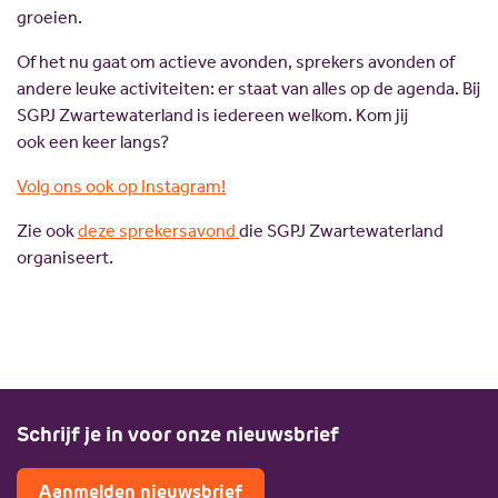
Scholing
Commissies
groeien.
Nieuw politiek talent
Partners
Of het nu gaat om actieve avonden, sprekers avonden of
andere leuke activiteiten: er staat van alles op de agenda. Bij
Gastlessen
ANBI
SGPJ Zwartewaterland is iedereen welkom. Kom jij
Activiteitenkalender
ook een keer langs?
Spreekbeurtpakket
Volg ons ook op Instagram!
JV Pakket
Zie ook
deze sprekersavond
die SGPJ Zwartewaterland
organiseert.
Schrijf je in voor onze nieuwsbrief
Aanmelden nieuwsbrief