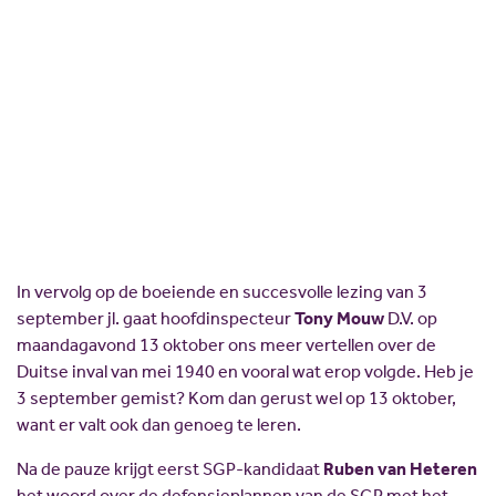
Scholing
Commissies
Vervolglezing Meidagen
Nieuw politiek talent
Partners
1940
Gastlessen
ANBI
Activiteitenkalender
Spreekbeurtpakket
JV Pakket
In vervolg op de boeiende en succesvolle lezing van 3
september jl. gaat hoofdinspecteur
Tony Mouw
D.V. op
maandagavond 13 oktober ons meer vertellen over de
Duitse inval van mei 1940 en vooral wat erop volgde. Heb je
3 september gemist? Kom dan gerust wel op 13 oktober,
want er valt ook dan genoeg te leren.
Na de pauze krijgt eerst SGP-kandidaat
Ruben van Heteren
het woord over de defensieplannen van de SGP met het