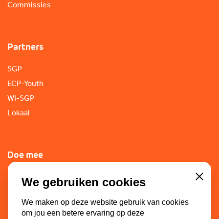
Commissies
Partners
SGP
ECP-Youth
WI-SGP
Lokaal
Doe mee
Lid worden
We gebruiken cookies
Close
Vacatures
We maken op deze website gebruik van cookies
Doneren
om jou een betere ervaring op deze