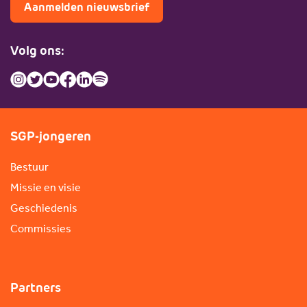
Aanmelden nieuwsbrief
Volg ons:
SGP-jongeren
Bestuur
Missie en visie
Geschiedenis
Commissies
Partners