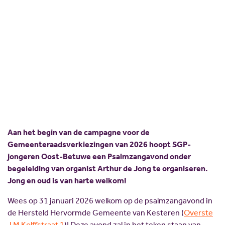
Scholing
Commissies
Psalmzangavond Oost-
Nieuw politiek talent
Partners
Betuwe
Gastlessen
ANBI
Activiteitenkalender
Spreekbeurtpakket
JV Pakket
Aan het begin van de campagne voor de
Gemeenteraadsverkiezingen van 2026 hoopt SGP-
jongeren Oost-Betuwe een Psalmzangavond onder
begeleiding van organist Arthur de Jong te organiseren.
Jong en oud is van harte welkom!
Wees op 31 januari 2026 welkom op de psalmzangavond in
de Hersteld Hervormde Gemeente van Kesteren (
Overste
J M Kolffstraat 1
)! Deze avond zal in het teken staan van