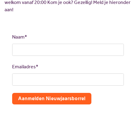
welkom vanaf 20:00 Kom je ook? Gezellig! Meld je hieronder
aan!
Call
me
back
Naam*
by
fax
Emailadres*
Aanmelden Nieuwjaarsborrel