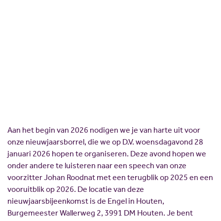
Scholing
Commissies
Nieuwjaarsborrel
Nieuw politiek talent
Partners
Van harte welkom op onze nieuwjaarsborrel!
Gastlessen
ANBI
Activiteitenkalender
Spreekbeurtpakket
JV Pakket
Aan het begin van 2026 nodigen we je van harte uit voor
onze nieuwjaarsborrel, die we op D.V. woensdagavond 28
januari 2026 hopen te organiseren. Deze avond hopen we
onder andere te luisteren naar een speech van onze
voorzitter Johan Roodnat met een terugblik op 2025 en een
vooruitblik op 2026. De locatie van deze
nieuwjaarsbijeenkomst is de Engel in Houten,
Burgemeester Wallerweg 2, 3991 DM Houten. Je bent