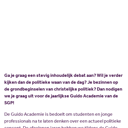
professionals)
Scholing
Commissies
Nieuw politiek talent
Partners
Kom meer te weten over de waarde van
solidariteit in de politiek!
Gastlessen
ANBI
Activiteitenkalender
Spreekbeurtpakket
JV Pakket
Ga je graag een stevig inhoudelijk debat aan? Wil je verder
kijken dan de politieke waan van de dag? Je bezinnen op
de grondbeginselen van christelijke politiek? Dan nodigen
we je graag uit voor de jaarlijkse Guido Academie van de
SGP!
De Guido Academie is bedoelt om studenten en jonge
professionals na te laten denken over een actueel politieke
concept. De afgelopen jaren hebben we tijdens de Guido