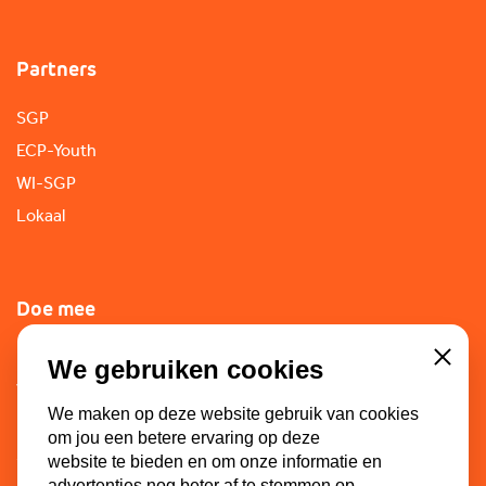
Partners
SGP
ECP-Youth
WI-SGP
Lokaal
Doe mee
Lid worden
We gebruiken cookies
Close
Vacatures
We maken op deze website gebruik van cookies
Doneren
om jou een betere ervaring op deze
Sponsoren
website te bieden en om onze informatie en
advertenties nog beter af te stemmen op